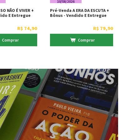
10/08/2026
SO NÃO É VIVER +
Pré-Venda A ERA DA ESCUTA +
dido E Entregue
Bônus - Vendido E Entregue
 Martins Fontes
Por Livraria Martins Fontes
R$
74
,
90
R$
79
,
90
Comprar
Comprar