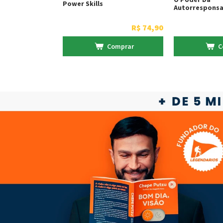
Power Skills
Autorresponsa
R$
74
,
90
Comprar
C