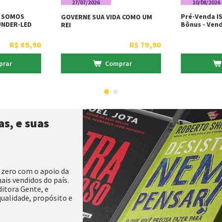
27/07/2026
10/08/2026
S SOMOS
Pré-Venda IS
GOVERNE SUA VIDA COMO UM
UNDER-LED
Bônus - Ven
REI
Por Livraria
aria Martins
R$
89
,
90
R$
79
,
90
prar
Comprar
s, e suas
 zero com o apoio da
ais vendidos do país.
itora Gente, e
qualidade, propósito e