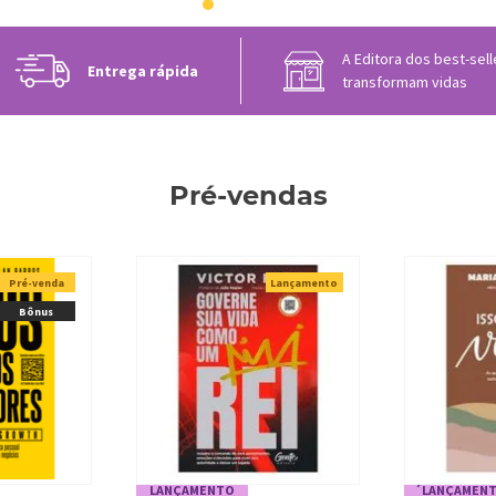
A Editora dos best-sel
Entrega rápida
transformam vidas
Pré-vendas
Pré-venda
Lançamento
Bônus
LANÇAMENTO
´LANÇAMEN