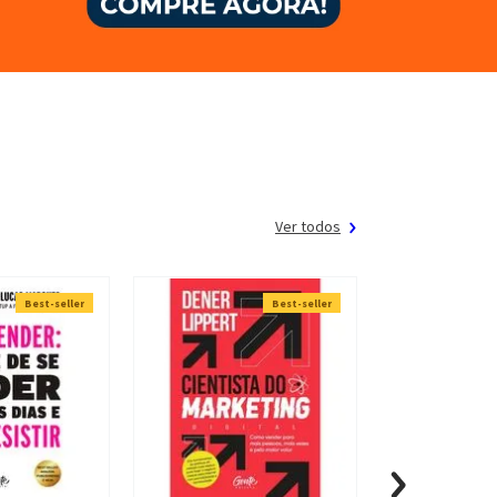
Ver todos
Best-seller
Best-seller