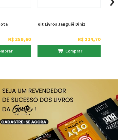
Jota
Kit Livros Janguiê Diniz
R$
259
,
60
R$
224
,
70
omprar
Comprar