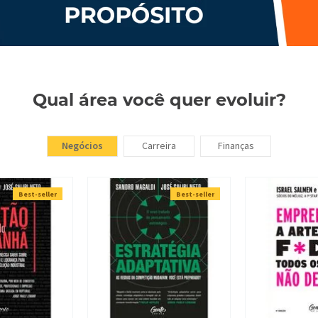
Qual área você quer evoluir?
Negócios
Carreira
Finanças
Best-seller
Best-seller