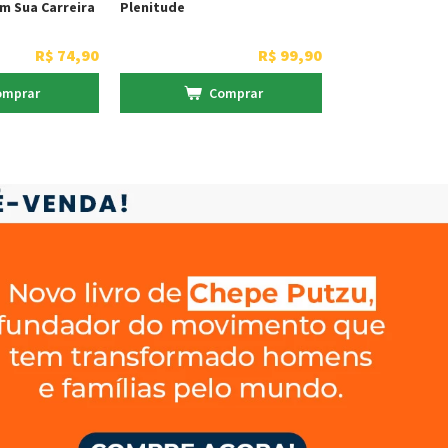
m Sua Carreira
Plenitude
R$
74
,
90
R$
99
,
90
omprar
Comprar