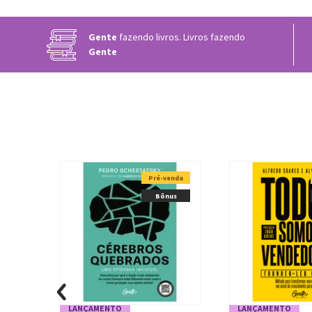
Gente
fazendo livros. Livros fazendo
Gente
Pré-venda
Bônus
LANÇAMENTO
LANÇAMENTO