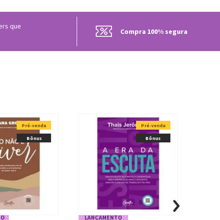
lers que
Compra 100% segura
Pré-venda
Pré-venda
Bônus
Bônus
TO
LANÇAMENTO