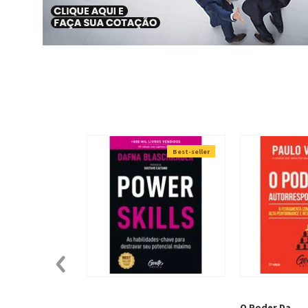
Best-seller
O Poder Da