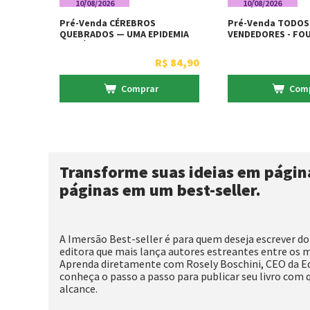
10/08/2026
10/08/2026
Pré-Venda CÉREBROS
Pré-Venda TODO
QUEBRADOS — UMA EPIDEMIA
VENDEDORES - FO
INVISÍVEL + Bônus - Vendido E
GROWTH + Bônus - Vendido E
Entregue Por Livraria Martins
Entregue Por Livr
R$
84
,
90
Fontes
Fontes
Comprar
Com
Transforme suas ideias em página
páginas em um best-seller.
A Imersão Best-seller é para quem deseja escrever do
editora que mais lança autores estreantes entre os m
Aprenda diretamente com Rosely Boschini, CEO da Ed
conheça o passo a passo para publicar seu livro com 
alcance.