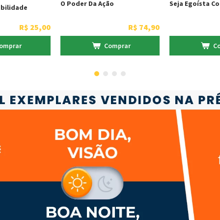
O Poder Da Ação
Seja Egoísta Co
bilidade
R$
25
,
00
R$
74
,
90
omprar
Comprar
C