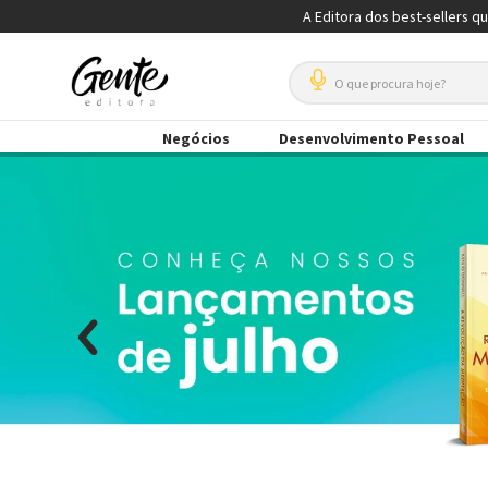
A Editora dos best-sellers q
O que procura hoje?
Negócios
Desenvolvimento Pessoal