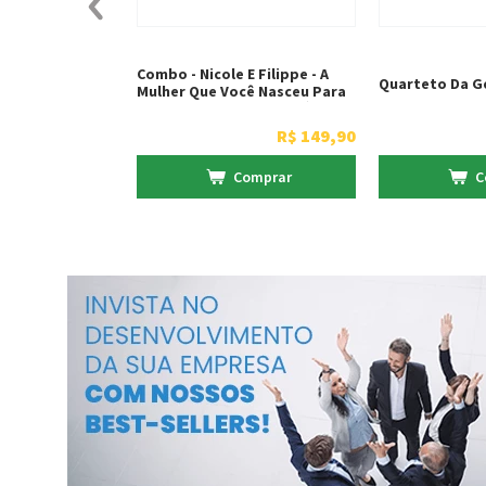
Combo - Nicole E Filippe - A
Quarteto Da G
Mulher Que Você Nasceu Para
Ser + Homens Fortes, Sábios E
Prósperos
R$
149
,
90
Comprar
C