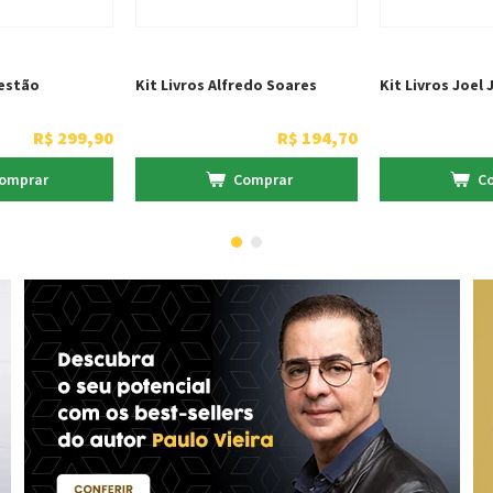
estão
Kit Livros Alfredo Soares
Kit Livros Joel 
R$
299
,
90
R$
194
,
70
omprar
Comprar
C