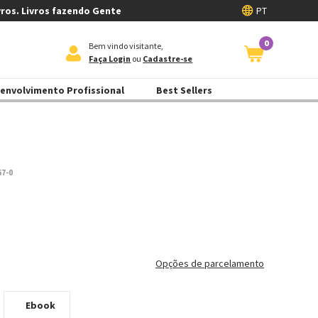
vros. Livros fazendo Gente
PT
0
Bem vindo visitante,
Faça Login
ou
Cadastre-se
envolvimento Profissional
Best Sellers
67-0
e
Opções de parcelamento
Ebook