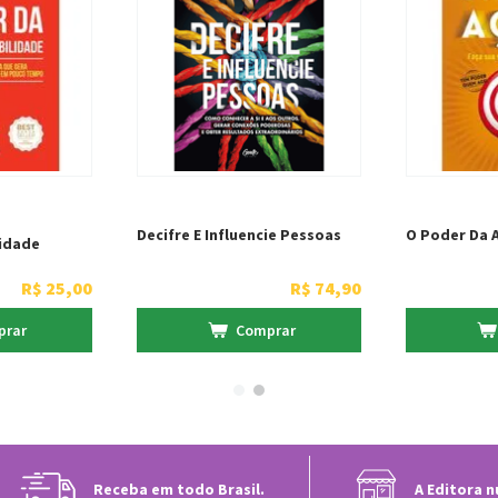
Decifre E Influencie Pessoas
O Poder Da 
idade
R$
25
,
00
R$
74
,
90
prar
Comprar
Receba em todo Brasil.
A Editora n