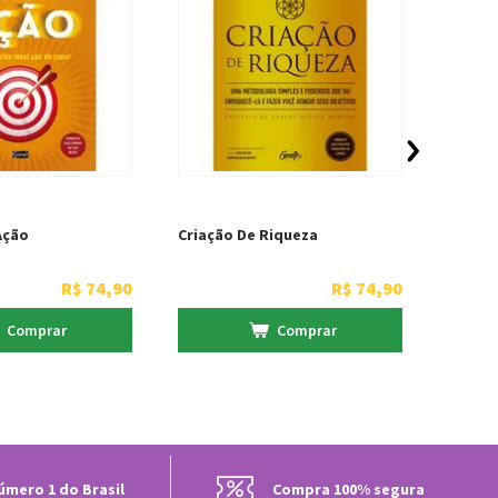
Ação
Criação De Riqueza
Decifr
R$
74
,
90
R$
74
,
90
Comprar
Comprar
úmero 1 do Brasil
Compra 100% segura