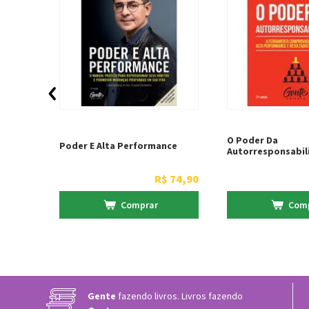
O Poder Da
 Filho
Poder E Alta Performance
Autorresponsabil
$
74
,
90
R$
74
,
90
Comprar
Com
Gente
fazendo livros. Livros fazendo