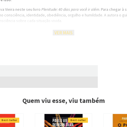
a Vieira neste seu livro
Plenitude: 40 dias para você ir além
. Para chegar à 
consciência, identidade, obediência, orgulho e humildade. A autora o gui
nsciência sobre cada situação vivida.
VER MAIS
 com Deus, entendendo os verdadeiros propósitos Dele para sua vida;
 do Senhor;
 humilhar-se diante do Pai, aceitando o que Ele trouxer para você;
es que já não fazem sentido e que impedem que sua vida siga na direção
 todos os sentidos, aguardando pacientemente pelas promessas que virão.
co – conceituada instituição brasileira de coaching –, palestrante e empres
Quem viu esse, viu também
Paulo Vieira. Desenvolveu o Mulheres Experience, o maior programa do Bras
enciar nenhuma dessas áreas. Formou ainda o Movimento Eu Vou Além (EVA), 
 nas redes sociais e plataformas digitais de ensino e aprimoramento. Cami
ação Getúlio Vargas (FGV).
Best-Seller
Best-seller