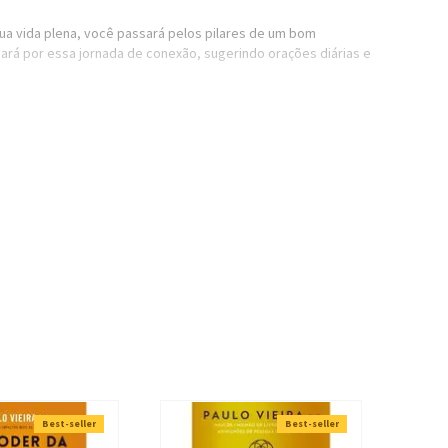
sua vida plena, você passará pelos pilares de um bom
ará por essa jornada de conexão, sugerindo orações diárias e
 da plenitude que você merece;
ária. É mãe de Júlia, Mateus e Daniel, além de esposa do
il voltado para mulheres que são mães e empresárias e desejam
uma jornada que impacta milhares de mulheres por meio de
la é pós-graduada em Finanças pelo Instituto Brasileiro de
Best-seller
Best-seller