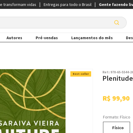
ue transformam vidas
Entregas para todo o Brasil
Gente fazendo li
Autores
Pré-vendas
Lançamentos do mês
Des
Ref:
:
978-65-5544-2
Best-seller
Plenitud
R$
99
,
90
Formato
:
Físico
Físico