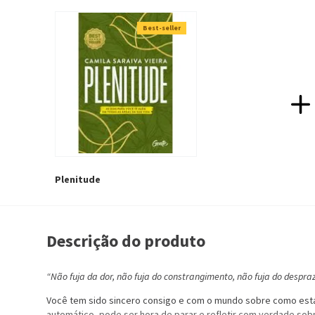
Best-seller
Plenitude
Descrição do produto
“Não fuja da dor, não fuja do constrangimento, não fuja do despraze
Você tem sido sincero consigo e com o mundo sobre como está v
automático, pode ser hora de parar e refletir com verdade sobr