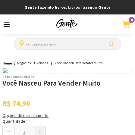
Gente fazendo livros. Livros fazendo Gente
0
O que procura hoje?
Negócios
Vendas
Você Nasceu Para Vender Muito
Home
Ref:
:
9788545202189
Você Nasceu Para Vender Muito
R$
74
,
90
Opções de parcelamento
Quantidade
－
＋