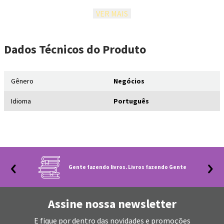
que sejam capazes de levá-lo a um novo patamar. Neste livro você vai
descobrir como: Transformar o ato de vender no passaporte para seu
VER MAIS
sucesso financeiro; Melhorar suas habilidades de comunicação;
Derrubar mitos sobre vendas e, assim, levar seu trabalho ao nível de
excelência; Criar estratégias para vender qualquer tipo de produto,
Dados Técnicos
do Produto
ideia ou serviço; Reprogramar a sua mente para a prosperidade e
transformar a sua vida.
Gênero
Negócios
Idioma
Português
Gente fazendo livros. Livros fazendo Gente
Assine nossa newsletter
E fique por dentro das novidades e promoções