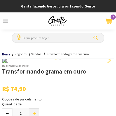
Gente fazendo livros. Livros fazendo Gente
0
O que procura hoje?
Negócios
Vendas
Transformando grama em ouro
Home
Ref:
:
9788573129533
Transformando grama em ouro
R$
74
,
90
Opções de parcelamento
Quantidade
－
＋