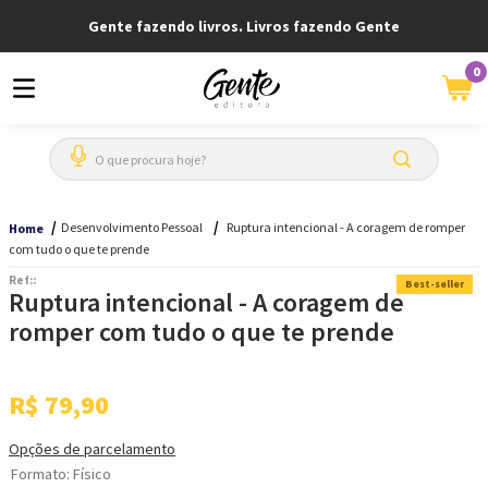
Gente fazendo livros. Livros fazendo Gente
0
O que procura hoje?
Desenvolvimento Pessoal
Ruptura intencional - A coragem de romper
Home
com tudo o que te prende
Ref:
:
Best-seller
Ruptura intencional - A coragem de
romper com tudo o que te prende
R$
79
,
90
Opções de parcelamento
Formato
:
Físico