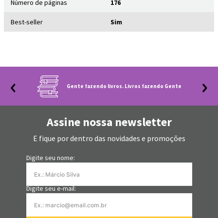
Número de páginas
176
Best-seller
Sim
Renascer como uma versão mais forte, íntegra e consciente de
si mesmo.
ESTE É UM LIVRO DE TRANSFORMAÇÃO PARA QUEM QUER ACORDAR
DE VERDADE E COMEÇAR A VIVER COM CONSCIÊNCIA, FORÇA,
Gente fazendo livros. Livros fazendo Gente
INTEGRIDADE E LIBERDADE.
Assine nossa newsletter
E fique por dentro das novidades e promoções
Digite seu nome:
Digite seu e-mail: