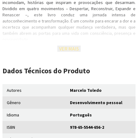
incomodam, histórias que inspiram e provocações que desarmam.
Dividido em quatro movimentos – Despertar, Reconstruir, Expandir e
Renascer –, este livro conduz uma jornada intensa de
autoconhecimento e transformação. É um convite para encarar a dor e a
incerteza que acompanham qualquer mudança verdadeira, mas que
também abrem as portas para uma vida com consciência, presença e
prosperidade.
VER MAIS
Chegou o momento de sair do estado de sobrevivência e escolher, de
uma vez por todas, viver a vida que você merece!
Dados Técnicos
do Produto
Ao ler este livro, você vai aprender a:
Despertar para a sua verdade, rompendo com as ilusões e
Autores
Marcelo Toledo
narrativas que o mantêm estagnado.
Gênero
Desenvolvimento pessoal
Reconstruir sua história, ressignificando traumas e redefinindo
Idioma
Português
sua identidade.
Expandir sua consciência para além das desculpas, assumindo o
ISBN
978-65-5544-656-2
controle sobre os resultados.