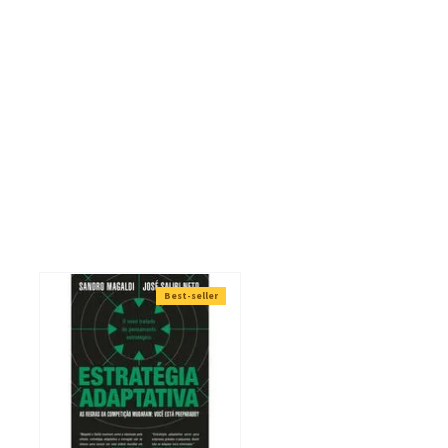
ilip Kotler e líderes mundiais como Bill Clinton, Tony Blair,
conceitos da Gestão Contemporânea nos últimos 25 anos,
o futuro de seus negócios e carreiras. Seus clientes incluem
rofessor Philip Kotler, considerado o pai do marketing, dedica
Best-seller