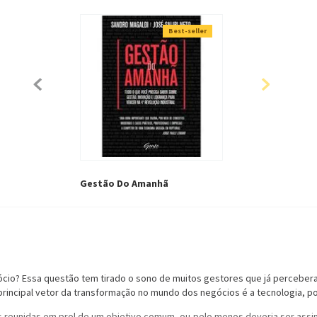
Best-seller
Gestão Do Amanhã
io? Essa questão tem tirado o sono de muitos gestores que já perceber
 principal vetor da transformação no mundo dos negócios é a tecnologia, 
unidas em prol de um objetivo comum–ou,pelo menos deveria ser assim–,