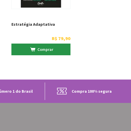
Estratégia Adaptativa
R$
79
,
90
Comprar
úmero 1 do Brasil
Compra 100% segura