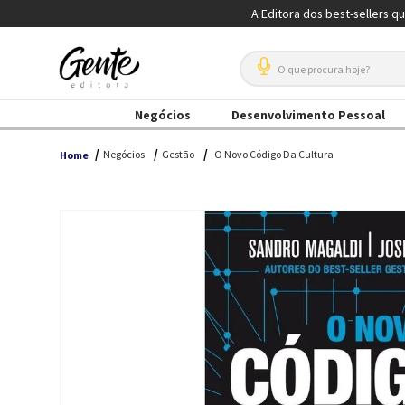
A Editora dos best-sellers q
O que procura hoje?
Negócios
Desenvolvimento Pessoal
Negócios
Gestão
O Novo Código Da Cultura
Home