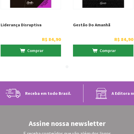
Liderança Disruptiva
Gestão Do Amanhã
R$
84
,
90
R$
84
,
90
Comprar
Comprar
Receba em todo Brasil.
A Editora n
Assine nossa newsletter
E receba conteúdos que vão além dos livros