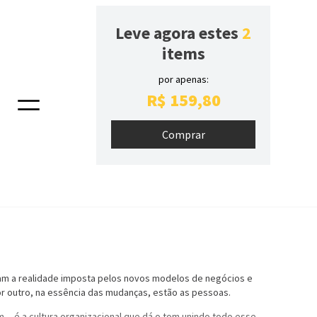
Leve agora estes
2
items
por apenas:
R$
159
,
80
Gestão Em Tempos De
Incerteza
am a realidade imposta pelos novos modelos de negócios e
por outro, na essência das mudanças, estão as pessoas.
 é a cultura organizacional que dá o tom unindo todo esse