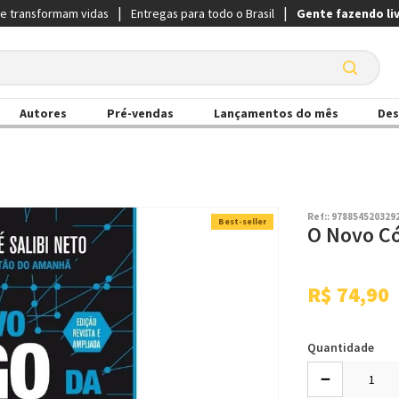
ue transformam vidas
Entregas para todo o Brasil
Gente fazendo li
Autores
Pré-vendas
Lançamentos do mês
Des
Ref:
:
978854520329
Best-seller
O Novo Có
R$
74
,
90
Quantidade
－