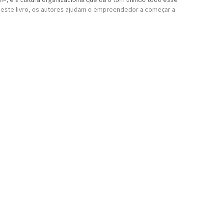
om este livro, os autores ajudam o empreendedor a começar a
ador do meuSucesso.com, uma das principais plataformas focadas
livro
Vendas 3.0
definido pelo pai do marketing moderno, Philip
s vendidas de negócios do país.
il, onde interagiu durante cerca de dez anos pessoalmente
ad e outros.Em sua carreira acadêmica, atuou como professor
ctando mais de 200 mil pessoas com a sua mensagem.