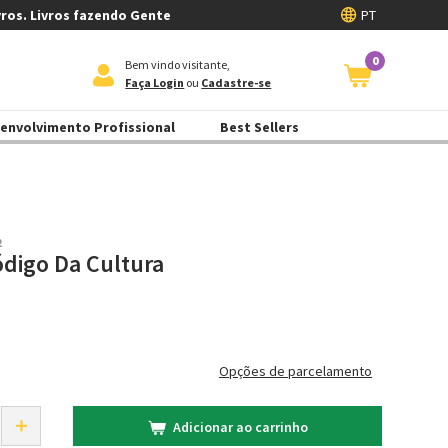
vros. Livros fazendo Gente
PT
0
Bem vindo visitante,
Faça Login
ou
Cadastre-se
envolvimento Profissional
Best Sellers
2
digo Da Cultura
Opções de parcelamento
＋
Adicionar ao carrinho