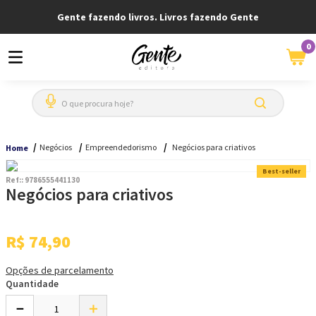
Gente fazendo livros. Livros fazendo Gente
0
O que procura hoje?
Negócios
Empreendedorismo
Negócios para criativos
Home
Best-seller
Ref:
:
9786555441130
Negócios para criativos
R$
74
,
90
Opções de parcelamento
Quantidade
－
＋