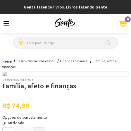
Gente fazendo livros. Livros fazendo Gente
0
O que procura hoje?
Desenvolvimento Pessoal
Finanças pessoais
Família, afeto e
Home
finanças
Ref:
:
9788573127997
Família, afeto e finanças
R$
74
,
90
Opções de parcelamento
Quantidade