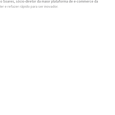
redo Soares, sócio-diretor da maior plataforma de e-commerce da
r e refazer rápido para ser inovador.
ois grandes cases bootstraps (startups sem investidores) no
o global para micro e pequenas empresas da VTEX, e da LOJA