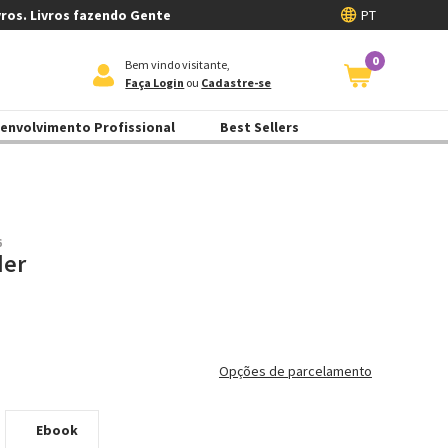
vros. Livros fazendo Gente
PT
0
Bem vindo visitante,
Faça Login
ou
Cadastre-se
envolvimento Profissional
Best Sellers
6
der
Opções de parcelamento
Ebook