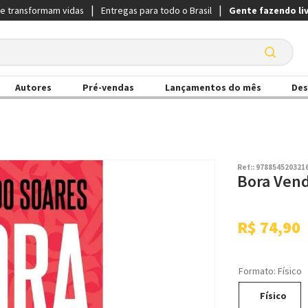
ue transformam vidas
Entregas para todo o Brasil
Gente fazendo li
Autores
Pré-vendas
Lançamentos do mês
Des
Ref:
:
978854520321
Bora Ven
R$
74
,
90
Formato
:
Físico
Físico