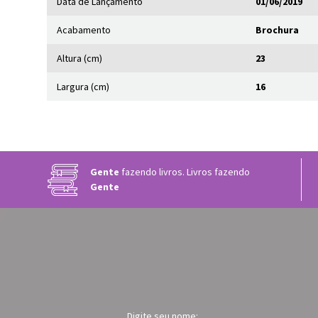
Data de Lançamento
01/06/2019
Acabamento
Brochura
Altura (cm)
23
Largura (cm)
16
Gente
fazendo livros. Livros fazendo
Gente
Digite seu nome: