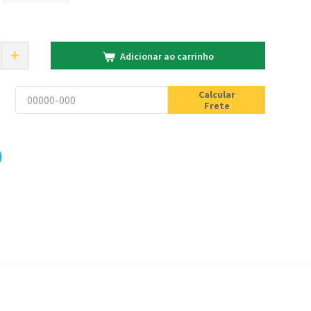
＋
Adicionar ao carrinho
Calcular
Frete