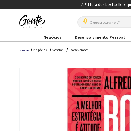
A Editora dos best-sellers q
O que procura hoje?
Negócios
Desenvolvimento Pessoal
Negócios
Vendas
Bora Vender
Home