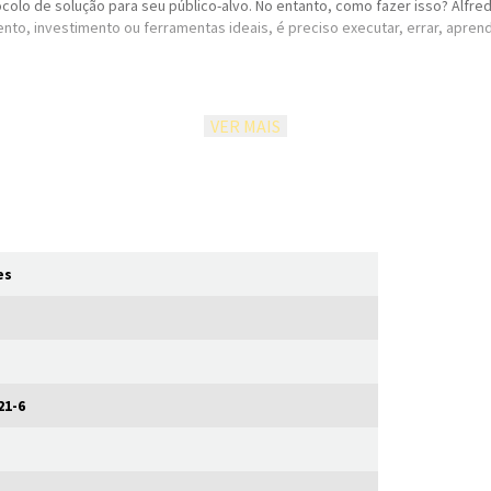
ocolo de solução para seu público-alvo. No entanto, como fazer isso? Alf
o, investimento ou ferramentas ideais, é preciso executar, errar, aprende
VER MAIS
e seu negócio precisa;
e mídia;
es
Hoje é um dos principais palestrantes em vendas e e-commerce. Fundou d
-commerce da América Latina, e está à frente da Go Commerce, novo projet
l lojas virtuais criadas nos últimos seis anos.
21-6