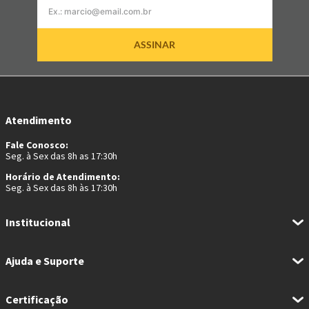
clínica APROVOZ, especializando-se na reabilitação e no
aperfeiçoamento vocal de profissionais para os quais a voz é uma
ferramenta indispensável. Também expressa a sua paixão pela música
ASSINAR
atuando como cantor e músico na Banda Sol Harmônico.
Atendimento
Fale Conosco:
Seg. à Sex das 8h as 17:30h
Horário de Atendimento:
Seg. à Sex das 8h às 17:30h
Institucional
Ajuda e Suporte
Certificação