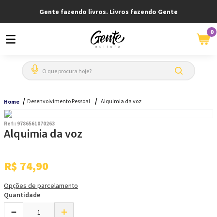
Gente fazendo livros. Livros fazendo Gente
0
O que procura hoje?
Desenvolvimento Pessoal
Alquimia da voz
Home
Ref:
:
9786561070263
Alquimia da voz
R$
74
,
90
Opções de parcelamento
Quantidade
－
＋