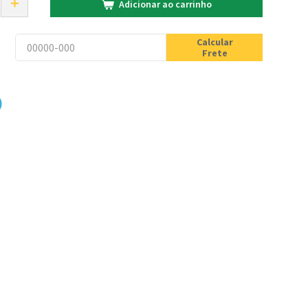
＋
Adicionar ao carrinho
Calcular
Frete