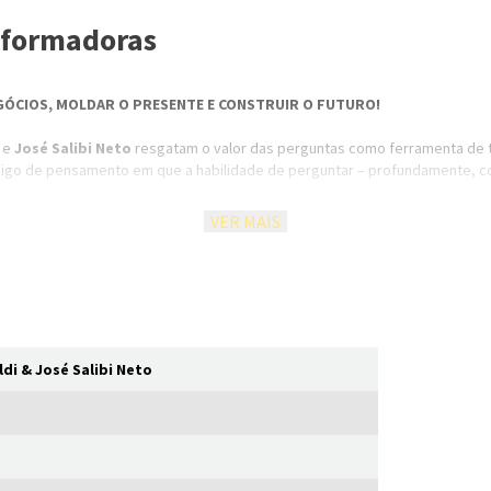
nsformadoras
ÓCIOS, MOLDAR O PRESENTE E CONSTRUIR O FUTURO!
e
José Salibi Neto
resgatam o valor das perguntas como ferramenta de tr
ódigo de pensamento em que a habilidade de perguntar – profundamente, 
VER MAIS
am transformação real;
 rápidas e superficiais;
 e vantagem competitiva;
sidade e a escuta ativa;
ais e soluções sustentáveis.
di & José Salibi Neto
ta certa vale mais que mil respostas prontas.