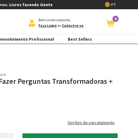
vros. Livros fazendo Gente
PT
0
Bem vindo visitante,
Faça Login
ou
Cadastre-se
envolvimento Profissional
Best Sellers
84-8
 Fazer Perguntas Transformadoras +
Opções de parcelamento