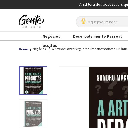
A Editora dos best-sellers q
O que procura hoje?
Negócios
Desenvolvimento Pessoal
ocultos
Negócios
A Arte de Fazer Perguntas Transformadoras + Bônus
Home