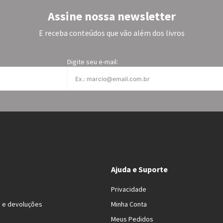
Assine nossa newsletter
E receba conteúdos que vão além dos livros
Digite seu e-mail:
Ajuda e Suporte
Privacidade
s e devoluções
Minha Conta
Meus Pedidos