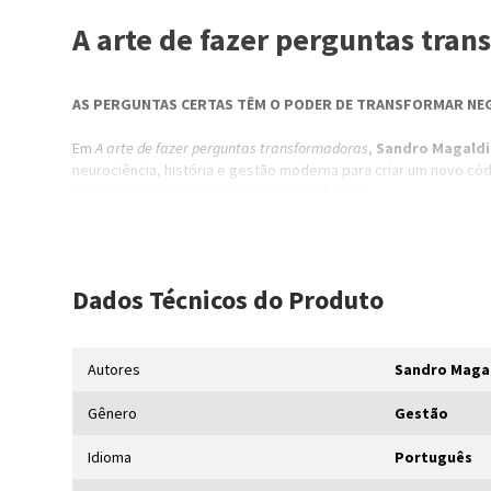
A arte de fazer perguntas tra
AS PERGUNTAS CERTAS TÊM O PODER DE TRANSFORMAR NEG
Em
A arte de fazer perguntas transformadoras
,
Sandro Magaldi
neurociência, história e gestão moderna para criar um novo c
do presente e construir relevância no futuro.
Com este livro, você vai:
Desenvolver o hábito de formular perguntas que provoc
Dados Técnicos
do Produto
Romper com a cultura empresarial que valoriza respostas
Utilizar o questionamento como ferramenta de inovação
Fomentar uma cultura organizacional que valoriza a curio
Liderar com humildade, abrindo espaço para ideias origin
Autores
Sandro Magal
Gênero
Gestão
Um guia para quem entende que, no mundo atual, a pergun
Idioma
Português