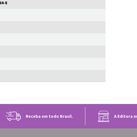
84-8
Receba em todo Brasil.
A Editora n