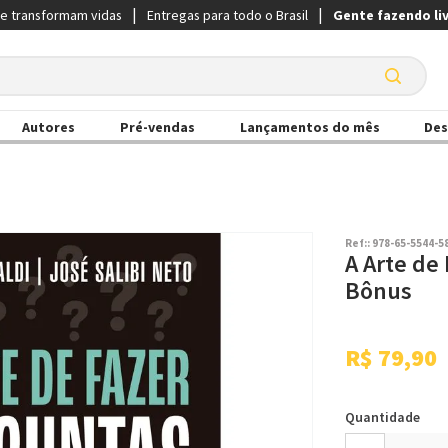
ue transformam vidas
Entregas para todo o Brasil
Gente fazendo li
Autores
Pré-vendas
Lançamentos do mês
Des
Ref:
:
978-65-5544-5
A Arte de
Bônus
R$
79
,
90
Quantidade