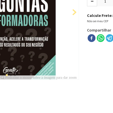
－
Calcule Frete:
Não sei meu CEP
Compartilhar