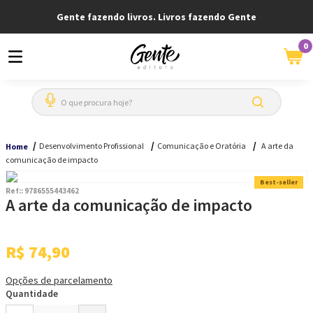
Gente fazendo livros. Livros fazendo Gente
0
O que procura hoje?
Desenvolvimento Profissional
Comunicação e Oratória
A arte da
Home
comunicação de impacto
Best-seller
Ref:
:
9786555443462
A arte da comunicação de impacto
R$
74
,
90
Opções de parcelamento
Quantidade