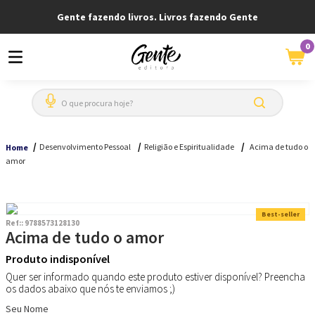
Gente fazendo livros. Livros fazendo Gente
0
O que procura hoje?
Desenvolvimento Pessoal
Religião e Espiritualidade
Acima de tudo o
Home
amor
Best-seller
Ref:
:
9788573128130
Acima de tudo o amor