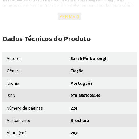
perigos que ele encontrará pela frente! Acompanhado da figura sóbria
e sagaz do Caçador e de Petra, uma jovem valente que possui uma
VER MAIS
ligação muito forte com a floresta, o príncipe acaba encontrando um
reino adormecido por uma estranha magia. Todos os seres vivos foram
cercados pela densa mata e estão dormindo, em um sono pesado
demais, que só poderia vir da magia. Mas que tipo de bruxaria assolaria
Dados Técnicos
do Produto
uma cidade inteira e seus habitantes? E, principalmente, quem faria mal
a uma jovem rainha tão boa e tão bela? A não ser, claro, que os olhos
não percebam o que um coração cruel pode esconder...
Autores
Sarah Pinborough
Poder é o terceiro volume da trilogia Encantadas, e traz como história
Gênero
Ficção
principal o conto da Bela Adormecida. Porém, esqueça os clichês
tradicionais e se entregue a uma nova visão dos contos de fadas, em
Idioma
Português
que heróis e anti-heróis precisam se unir para não perecerem à beleza
superficial de princesas e rainhas egocêntricas e aos príncipes em
ISBN
978-8567028149
busca de aventuras.
Número de páginas
224
Acabamento
Brochura
Altura (cm)
20,8