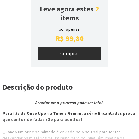
Leve agora estes
2
items
por apenas:
R$
99
,
80
Descrição do produto
Acordar uma princesa pode ser letal.
Para fãs de Once Upon a Time e Grimm, a série Encantadas prova
que contos de fadas são para adultos!
Quando um príncipe mimado é enviado pelo seu pai para tentar
desvendar os mistérios de um reino perdido, ninguém imagina os