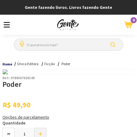
Gente fazendo livros. Livros fazendo Gente
0
O que procura hoje?
Única Editora
Ficção
Poder
Home
Ref:
:
9788567028149
Poder
R$
49
,
90
Opções de parcelamento
Quantidade
－
＋