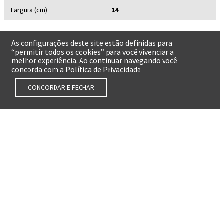
Largura (cm)
14
As configurações deste site estão definidas para
“permitir todos os cookies” para você vivenciar a
melhor experiência. Ao continuar navegando você
concorda com a Política de Privacidade
Gente fazendo livros. Livros fazendo Gente
CONCORDAR E FECHAR
Assine nossa newsletter
E fique por dentro das novidades e promoções
Digite seu nome:
Digite seu e-mail:
ASSINAR