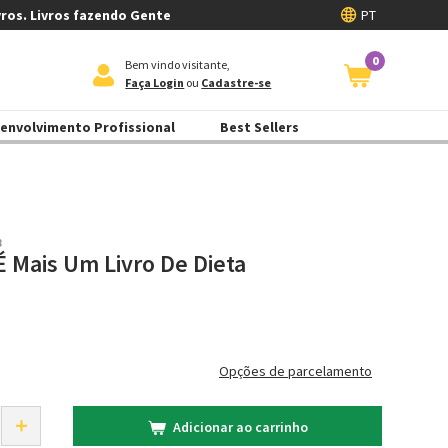
vros. Livros fazendo Gente
PT
0
Bem vindo visitante,
Faça Login
ou
Cadastre-se
envolvimento Profissional
Best Sellers
8
É Mais Um Livro De Dieta
Opções de parcelamento
＋
Adicionar ao carrinho