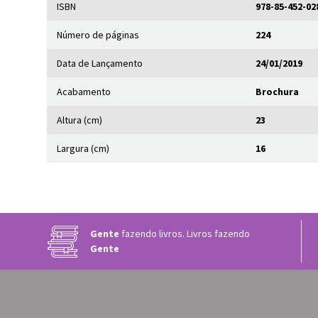
ISBN
978-85-452-02
É certificado em Nutrição Otimizada para Saúde e Bem-estar pe
de Vez e Tribo Forte, atingindo mais de 3 milhões de pessoas 
Número de páginas
224
emagrecimento, saúde e estilo de vida saudável.
Data de Lançamento
24/01/2019
Acabamento
Brochura
Altura (cm)
23
Largura (cm)
16
Gente
fazendo livros. Livros fazendo
Gente