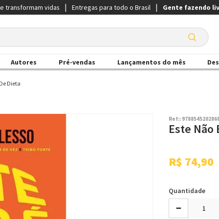
ue transformam vidas
Entregas para todo o Brasil
Gente fazendo li
Autores
Pré-vendas
Lançamentos do mês
Des
 De Dieta
Ref:
:
978854520286
Este Não 
R$
74
,
90
Quantidade
－