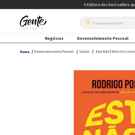
A Editora dos best-sellers q
O que procura hoje?
Negócios
Desenvolvimento Pessoal
Desenvolvimento Pessoal
Saúde
Este Não É Mais Um Livro
Home