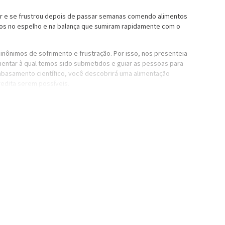
ar e se frustrou depois de passar semanas comendo alimentos
dos no espelho e na balança que sumiram rapidamente com o
sinônimos de sofrimento e frustração. Por isso, nos presenteia
limentar à qual temos sido submetidos e guiar as pessoas para
mbasamento científico, você descobrirá uma alimentação
edita serem possíveis.
cê maior liberdade alimentar para que nunca mais precise