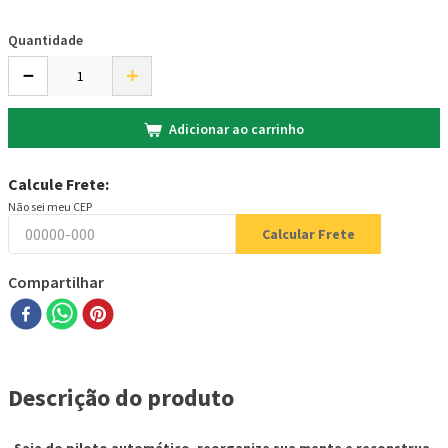
Quantidade
－
＋
Adicionar ao carrinho
Calcule Frete:
Não sei meu CEP
Calcular Frete
Compartilhar
Descrição do produto
Saia do piloto automático, reorganize sua mente e reconstrua,