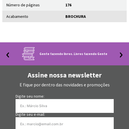
Reconfigurar padrões mentais com o apoio de práticas de
Número de páginas
176
mindfulness e neurociência;
Desenvolver amor-próprio como base para relações mais
Acabamento
BROCHURA
saudáveis;
Reconectar-se consigo mesmo e ressignificar sua história
pessoal e suas raízes familiares;
Cultivar equilíbrio, propósito e presença em meio ao caos
contemporâneo.
E muito mais!
Gente fazendo livros. Livros fazendo Gente
O AMOR É O ESTADO NEUROLÓGICO MAIS PODEROSO DO SER
HUMANO.
Assine nossa newsletter
E fique por dentro das novidades e promoções
Digite seu nome:
Digite seu e-mail: