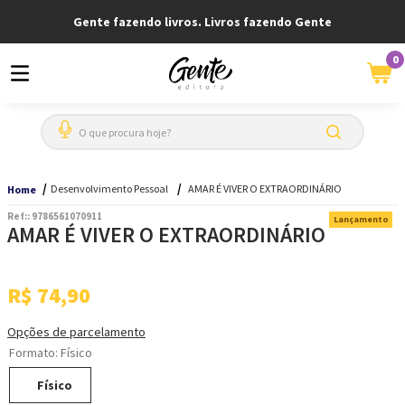
Gente fazendo livros. Livros fazendo Gente
0
O que procura hoje?
Desenvolvimento Pessoal
AMAR É VIVER O EXTRAORDINÁRIO
Home
Ref:
:
9786561070911
Lançamento
AMAR É VIVER O EXTRAORDINÁRIO
R$
74
,
90
Opções de parcelamento
Formato
:
Físico
Físico