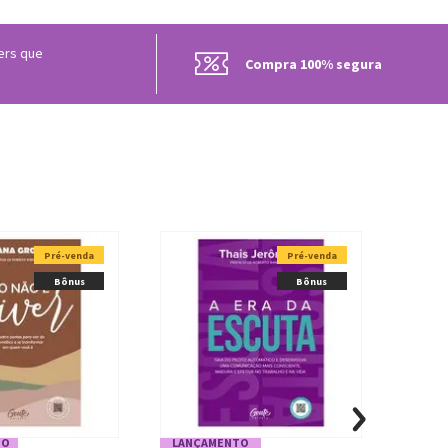
lers que
Compra 100% segura
Pré-venda
Pré-venda
Bônus
Bônus
TO
LANÇAMENTO