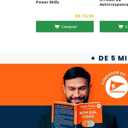
Power Skills
Autorresponsa
R$
74
,
90
Comprar
C