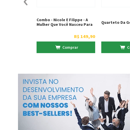
Combo - Nicole E Filippe - A
Quarteto Da G
Mulher Que Você Nasceu Para
Ser + Homens Fortes, Sábios E
Prósperos
R$
149
,
90
Comprar
C