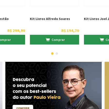
estão
Kit Livros Alfredo Soares
Kit Livros Joel 
R$
299
,
90
R$
194
,
70
omprar
Comprar
C