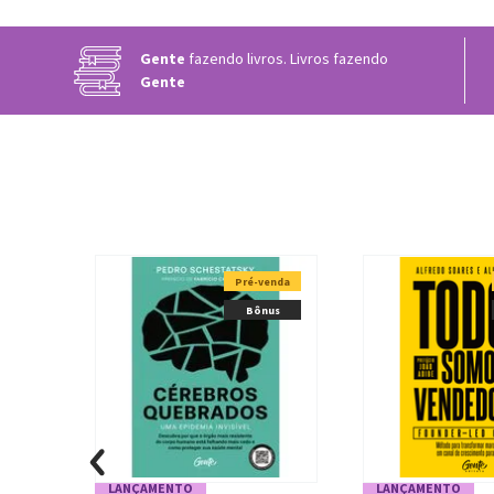
Gente
fazendo livros. Livros fazendo
Gente
Pré-venda
Bônus
LANÇAMENTO
LANÇAMENTO