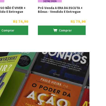
10/08/2026
SO NÃO É VIVER +
Pré-Venda A ERA DA ESCUTA +
dido E Entregue
Bônus - Vendido E Entregue
 Martins Fontes
Por Livraria Martins Fontes
R$
74
,
90
R$
79
,
90
Comprar
Comprar