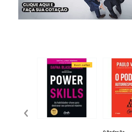
Best-seller
O Poder Da