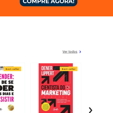
Ver todos
Best-seller
Best-seller