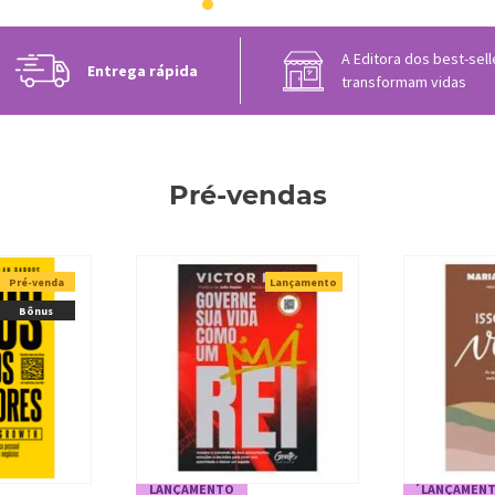
A Editora dos best-sel
Entrega rápida
transformam vidas
Pré-vendas
Pré-venda
Lançamento
Bônus
LANÇAMENTO
´LANÇAMEN