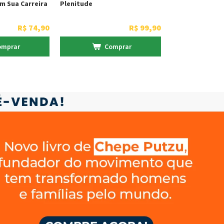
m Sua Carreira
Plenitude
R$
74
,
90
R$
99
,
90
omprar
Comprar