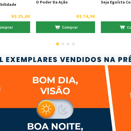
O Poder Da Ação
Seja Egoísta Co
bilidade
R$
25
,
00
R$
74
,
90
omprar
Comprar
C