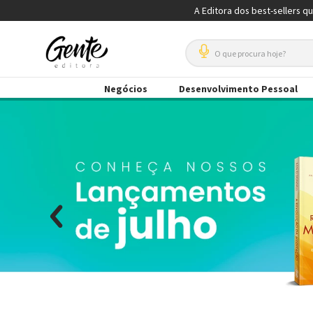
A Editora dos best-sellers q
O que procura hoje?
Negócios
Desenvolvimento Pessoal