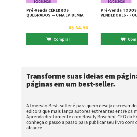
10/08/2026
10/08/2026
Pré-Venda CÉREBROS
Pré-Venda TODO
QUEBRADOS — UMA EPIDEMIA
VENDEDORES - FO
INVISÍVEL + Bônus - Vendido E
GROWTH + Bônus - Vendido E
Entregue Por Livraria Martins
Entregue Por Livr
R$
84
,
90
Fontes
Fontes
Comprar
Com
Transforme suas ideias em página
páginas em um best-seller.
A Imersão Best-seller é para quem deseja escrever do
editora que mais lança autores estreantes entre os m
Aprenda diretamente com Rosely Boschini, CEO da Ed
conheça o passo a passo para publicar seu livro com 
alcance.