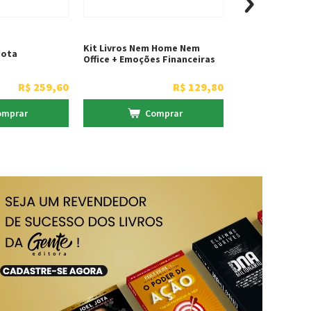
Kit Livros Nem Home Nem
Jota
Office + Emoções Financeiras
R$
259
,
60
R$
129
,
80
omprar
Comprar