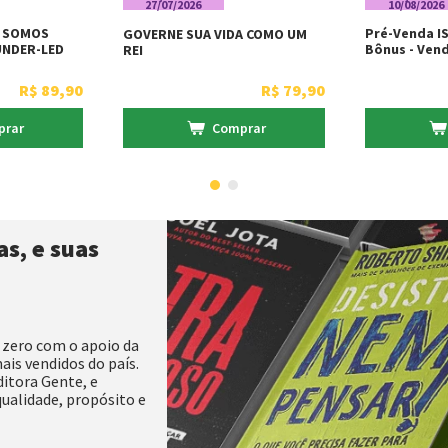
27/07/2026
10/08/2026
S SOMOS
Pré-Venda IS
GOVERNE SUA VIDA COMO UM
UNDER-LED
Bônus - Ven
REI
Por Livraria
aria Martins
R$
89
,
90
R$
79
,
90
prar
Comprar
s, e suas
 zero com o apoio da
ais vendidos do país.
itora Gente, e
qualidade, propósito e