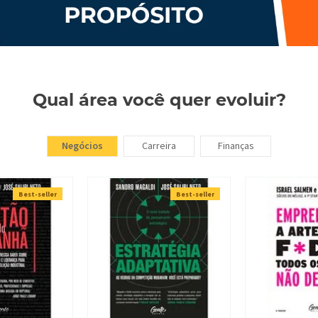
Qual área você quer evoluir?
Negócios
Carreira
Finanças
Best-seller
Best-seller